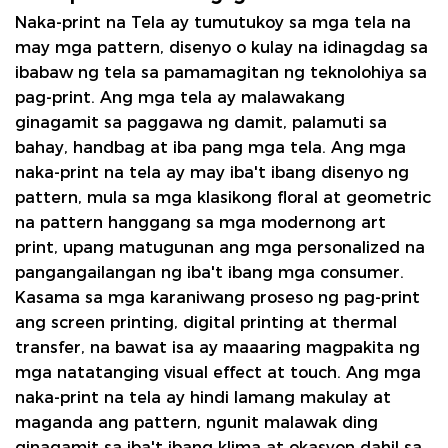
Naka-print na Tela
ay tumutukoy sa mga tela na
may mga pattern, disenyo o kulay na idinagdag sa
ibabaw ng tela sa pamamagitan ng teknolohiya sa
pag-print. Ang mga tela ay malawakang
ginagamit sa paggawa ng damit, palamuti sa
bahay, handbag at iba pang mga tela. Ang mga
naka-print na tela ay may iba't ibang disenyo ng
pattern, mula sa mga klasikong floral at geometric
na pattern hanggang sa mga modernong art
print, upang matugunan ang mga personalized na
pangangailangan ng iba't ibang mga consumer.
Kasama sa mga karaniwang proseso ng pag-print
ang screen printing, digital printing at thermal
transfer, na bawat isa ay maaaring magpakita ng
mga natatanging visual effect at touch. Ang mga
naka-print na tela ay hindi lamang makulay at
maganda ang pattern, ngunit malawak ding
ginagamit sa iba't ibang klima at okasyon dahil sa