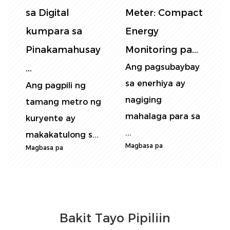
t
Pagkonsumo ng
Rail Meters: Pag
s
Elektrisidad:
-install, Pag -t...
Ang mga single-
Ang pagp...
phase DIN rail
y
Ang pagsukat ng
..
electric meters ay
pagkonsumo ng
A
malawaka...
enerhiya nang
t
Magbasa pa
a
tumpak ay mah...
k
Magbasa pa
m
M
Bakit Tayo Pipiliin