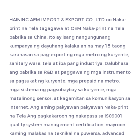
HAINING AEM IMPORT & EXPORT CO., LTD oo
Naka-
print na Tela tagagawa
at
OEM Naka-print na Tela
pabrika
sa China. Ito ay isang nangungunang
kumpanya ng dayuhang kalakalan na may 15 taong
karanasan sa pag-export ng mga metro ng kuryente,
sanitary ware, tela at iba pang industriya. Dalubhasa
ang pabrika sa R&D at paggawa ng mga instrumento
sa pagsukat ng kuryente, mga prepaid na metro,
mga sistema ng pagsubaybay sa kuryente, mga
matalinong sensor, at kagamitan sa komunikasyon sa
Internet. Ang aming pakyawan
pakyawan Naka-print
na Tela
Ang pagkakaroon ng nakapasa sa IS09001
quality system management certification, mayroon
kaming malakas na teknikal na puwersa, advanced