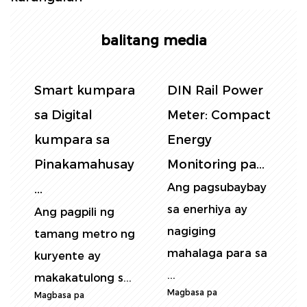
balitang media
n
Smart kumpara
DIN Rail Power
P
g
sa Digital
Meter: Compact
kumpara sa
Energy
E
Pinakamahusay
Monitoring pa...
A
Ang pagsubaybay
A
...
y
sa enerhiya ay
p
Ang pagpili ng
nagiging
e
tamang metro ng
mahalaga para sa
t
kuryente ay
M
...
makakatulong s...
Magbasa pa
Magbasa pa