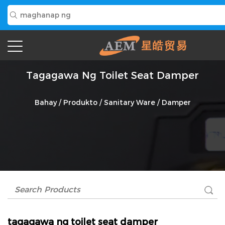
Tagagawa Ng Toilet Seat Damper
Bahay
/
Produkto
/
Sanitary Ware
/
Damper
tagagawa ng toilet seat damper