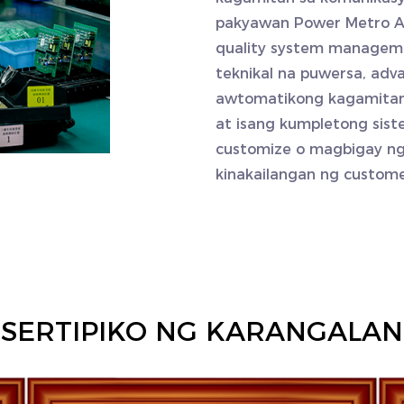
pakyawan Power Metro
A
quality system manageme
teknikal na puwersa, ad
awtomatikong kagamitan 
at isang kumpletong sis
customize o magbigay ng
kinakailangan ng custome
SERTIPIKO NG KARANGALAN