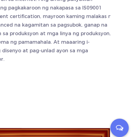
ng pagkakaroon ng nakapasa sa IS09001
nt certification, mayroon kaming malakas na
vanced na kagamitan sa pagsubok, ganap na
sa produksyon at mga linya ng produksyon,
tema ng pamamahala. At maaaring i-
 disenyo at pag-unlad ayon sa mga
r.