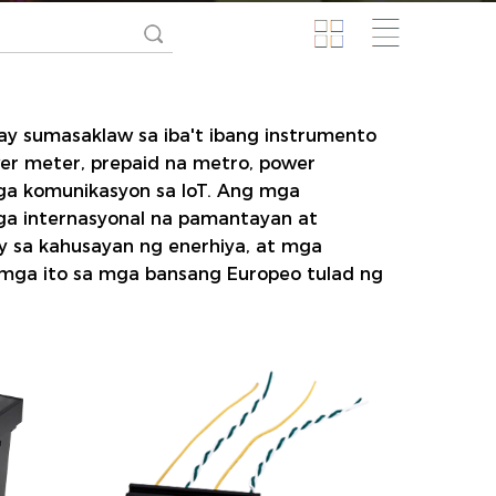
 ay sumasaklaw sa iba't ibang instrumento
wer meter, prepaid na metro, power
mga komunikasyon sa IoT. Ang mga
mga internasyonal na pamantayan at
 sa kahusayan ng enerhiya, at mga
mga ito sa mga bansang Europeo tulad ng