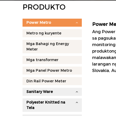
PRODUKTO
Power Metro
Power Me
Ang
Power
Metro ng kuryente
sa pagsuka
Mga Bahagi ng Energy
monitoring
Meter
produktong
malawakang
Mga transformer
larangan n
Mga Panel Power Metro
Slovakia, A
Din Rail Power Meter
Sanitary Ware
Polyester Knitted na
Tela