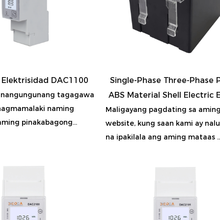
 Elektrisidad DAC1100
Single-Phase Three-Phase P
g nangungunang tagagawa
ABS Material Shell Electric 
pinagmamalaki naming
Maligayang pagdating sa amin
aming pinakabagong...
website, kung saan kami ay nal
na ipakilala ang aming mataas ..