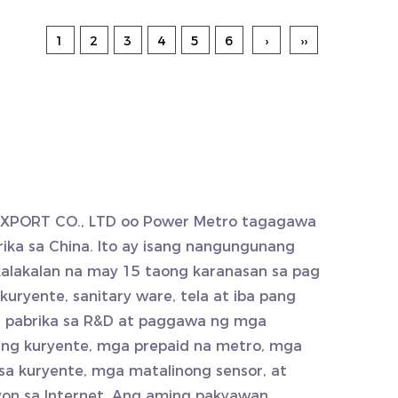
1
2
3
4
5
6
›
››
XPORT CO., LTD oo
Power Metro tagagawa
ika
sa China. Ito ay isang nangungunang
lakalan na may 15 taong karanasan sa pag-
uryente, sanitary ware, tela at iba pang
ng pabrika sa R&D at paggawa ng mga
 ng kuryente, mga prepaid na metro, mga
sa kuryente, mga matalinong sensor, at
on sa Internet. Ang aming pakyawan