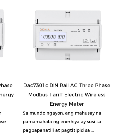
Phase
Dac7301c DIN Rail AC Three Phase
Energy
Modbus Tariff Electric Wireless
Energy Meter
n
Sa mundo ngayon, ang mahusay na
ase
pamamahala ng enerhiya ay susi sa
pagpapanatili at pagtitipid sa ...