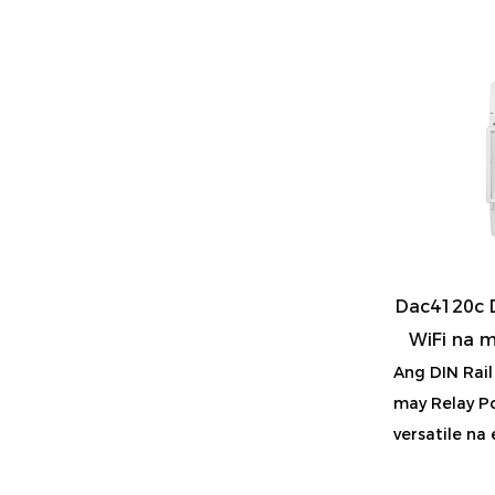
Dac4120c D
WiFi na 
Ang DIN Rail
may Relay P
versatile na e