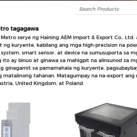
tro tagagawa
 Metro
serye ng Haining AEM Import & Export Co., Ltd.
t ng kuryente, kabilang ang mga high-precision na po
 system, smart sensor, at device na sumusuporta sa 
 ito ay binuo at ginawa sa mahigpit na alinsunod sa 
 ginagamit sa pamamahala ng kuryente, pagsubaybay
g matalinong tahanan. Matagumpay na na-export ang 
ustria, United Kingdom, at Poland.