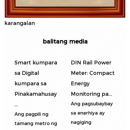
karangalan
balitang media
n
Smart kumpara
DIN Rail Power
P
g
sa Digital
Meter: Compact
kumpara sa
Energy
E
Pinakamahusay
Monitoring pa...
A
Ang pagsubaybay
A
...
y
sa enerhiya ay
p
Ang pagpili ng
nagiging
e
tamang metro ng