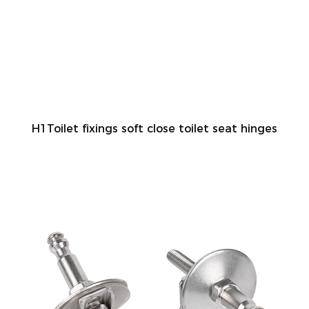
H1Toilet fixings soft close toilet seat hinges