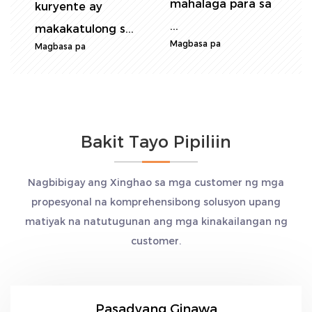
mahalaga para sa
t
kuryente ay
M
...
makakatulong s...
Magbasa pa
Magbasa pa
Bakit Tayo Pipiliin
Nagbibigay ang Xinghao sa mga customer ng mga
propesyonal na komprehensibong solusyon upang
matiyak na natutugunan ang mga kinakailangan ng
customer.
Pasadyang Ginawa