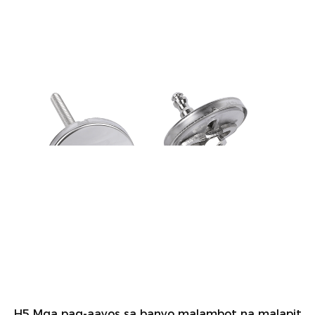
H5 Mga pag-aayos sa banyo malambot na malapit