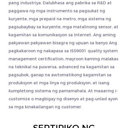
pang industriya. Dalubhasa ang pabrika sa R&D at
paggawa ng mga instrumento sa pagsukat ng
kuryente, mga prepaid na metro, mga sistema ng
pagsubaybay sa kuryente, mga matalinong sensor, at
kagamitan sa komunikasyon sa Internet. Ang aming
pakyawan
pakyawan bisagra ng upuan sa banyo
Ang
pagkakaroon ng nakapasa sa IS09001 quality system
management certification, mayroon kaming malakas
na teknikal na puwersa, advanced na kagamitan sa
pagsubok, ganap na awtomatikong kagamitan sa
produksyon at mga linya ng produksyon, at isang
kumpletong sistema ng pamamahala. At maaaring i-
customize o magbigay ng disenyo at pag-unlad ayon
sa mga kinakailangan ng customer.
SERTIPIKO NG