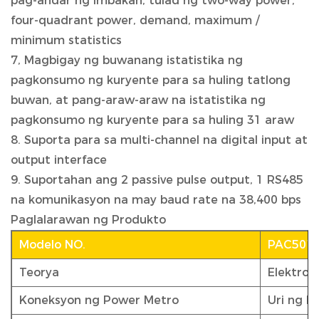
pag-andar ng imbakan, tulad ng two-way power,
four-quadrant power, demand, maximum /
minimum statistics
7, Magbigay ng buwanang istatistika ng
pagkonsumo ng kuryente para sa huling tatlong
buwan, at pang-araw-araw na istatistika ng
pagkonsumo ng kuryente para sa huling 31 araw
8. Suporta para sa multi-channel na digital input at
output interface
9. Suportahan ang 2 passive pulse output, 1 RS485
na komunikasyon na may baud rate na 38,400 bps
Paglalarawan ng Produkto
Modelo NO.
PAC501
Teorya
Elektron
Koneksyon ng Power Metro
Uri ng F