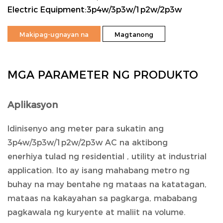
Electric Equipment:3p4w/3p3w/1p2w/2p3w
Makipag-ugnayan na
Magtanong
MGA PARAMETER NG PRODUKTO
Aplikasyon
Idinisenyo ang meter para sukatin ang
3p4w/3p3w/1p2w/2p3w AC na aktibong
enerhiya tulad ng residential , utility at industrial
application. Ito ay isang mahabang metro ng
buhay na may bentahe ng mataas na katatagan,
mataas na kakayahan sa pagkarga, mababang
pagkawala ng kuryente at maliit na volume.