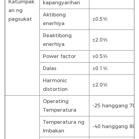
Katumpak
kapangyarihan
an ng
Aktibong
pagsukat
±0.5%
enerhiya
Reaktibong
±2.0%
enerhiya
Power factor
±0.5%
Dalas
±0.1%
Harmonic
±2.0%
distortion
Operating
-25 hanggang 70º
Temperatura
Temperatura ng
-40 hanggang 80º
Imbakan