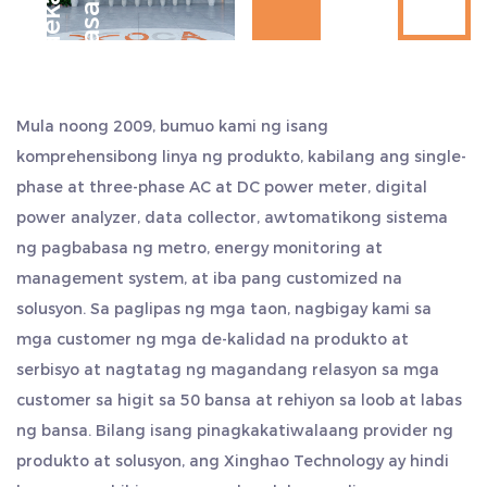
M
g
a
d
e
k
a
d
a
n
g
k
a
r
a
n
a
s
a
n
Hangzhou, Ningbo at Shanghai, malapit sa shipping port.
maiwasan ang electrical interference at electric
Ang pag-export ay maginhawa, nakakatipid ng mas
shock hazards, at mapabuti ang kaligtasan ng
maraming oras at gastos. Itinuturing namin ang kalidad
paggamit.
bilang aming buhay at palaging sinusunod ang istilo ng
Saklaw o senaryo ng aplikasyon:
Mula noong 2009, bumuo kami ng isang
trabaho na "sincerity and pragmatism, persistence,
Pamamahala ng kuryente sa bahay: Angkop para
komprehensibong linya ng produkto, kabilang ang single-
teamwork, at self-transcendence."
sa mga user sa bahay, na ginagamit upang
phase at three-phase AC at DC power meter, digital
power analyzer, data collector, awtomatikong sistema
subaybayan at kontrolin ang paggamit ng
ng pagbabasa ng metro, energy monitoring at
kuryente ng mga circuit sa bahay, tulad ng
management system, at iba pang customized na
pagsubaybay sa kuryente at remote control ng
solusyon. Sa paglipas ng mga taon, nagbigay kami sa
mga high-power na appliances gaya ng mga air
mga customer ng mga de-kalidad na produkto at
conditioner at water heater.
serbisyo at nagtatag ng magandang relasyon sa mga
Mga komersyal na gusali: Sa mga komersyal na
customer sa higit sa 50 bansa at rehiyon sa loob at labas
gusali tulad ng mga gusali ng opisina, shopping
ng bansa. Bilang isang pinagkakatiwalaang provider ng
produkto at solusyon, ang Xinghao Technology ay hindi
mall, at hotel, ang metro ng enerhiya na ito ay