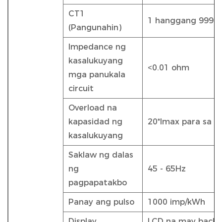
CT1
1 hanggang 9999
(Pangunahin)
Impedance ng
kasalukuyang
<0.01 ohm
mga panukala
circuit
Overload na
kapasidad ng
20*Imax para sa 0
kasalukuyang
Saklaw ng dalas
ng
45 - 65Hz
pagpapatakbo
Panay ang pulso
1000 imp/kWh
Display
LCD na may backl