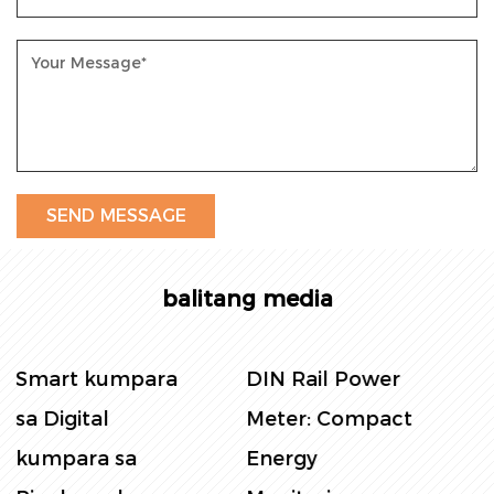
at remote control ng paggamit ng kuryente ay
maaaring makamit upang mapabuti ang
kahusayan at kaginhawahan ng pamamahala.
Pagsingil ng kuryente: Bilang batayan para sa
pagsingil ng kuryente, matitiyak ng metro ng
enerhiya ang katumpakan at pagiging patas ng
pagsingil at maiwasan ang mga alitan sa kuryente.
Proteksyon sa kaligtasan: Ito ay may overload na
proteksyon, short circuit protection at iba pang
balitang media
mga function, at maaaring putulin ang power
supply sa oras kapag ang circuit ay abnormal
DIN Rail Power
Panel Power
upang maprotektahan ang kaligtasan ng
Meter: Compact
Meter: Ang
kagamitan at tauhan.
Energy
Ultimate Guide sa