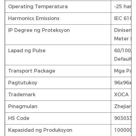
Operating Temperatura
-25 han
Harmonics Emissions
IEC 6100
IP Degree ng Proteksyon
Dinisenyo
Meter B
Lapad ng Pulse
60/100/2
Default I
Transport Package
Mga Paly
Pagtutukoy
96x96x
Trademark
XOCA
Pinagmulan
Zhejiang
HS Code
9030339
Kapasidad ng Produksyon
1000000