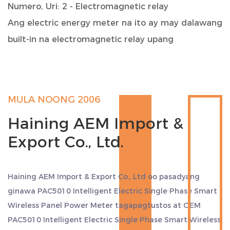
Numero, Uri: 2 - Electromagnetic relay
Ang electric energy meter na ito ay may dalawang
built-in na electromagnetic relay upang
mapagtanto ang mga function ng circuit control
tulad ng remote switching, overload protection,
atbp. Ang mga electromagnetic relay ay may mga
MULA NOONG 2006
pakinabang ng mabilis na pagtugon ng bilis,
Haining AEM Import &
mahabang buhay at mataas na pagiging
Export Co., Ltd.
maaasahan.
Dalas ng output: 10Hz maximum
Ang dalas ng output ay maaaring umabot ng
Haining AEM Import & Export Co., Ltd oo
pasadyang
hanggang 10Hz, na nangangahulugan na ang
ginawa PAC5010 Intelligent Electric Single Phase Smart
aparato ay maaaring tumugon sa mga panlabas
Wireless Panel Power Meter tagapagtustos
at
OEM
na utos o panloob na mga pagbabago sa mas
PAC5010 Intelligent Electric Single Phase Smart Wireless