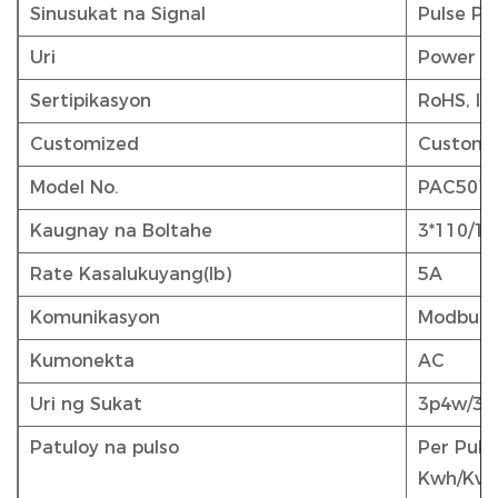
Sinusukat na Signal
Pulse Pe
Uri
Power M
Sertipikasyon
RoHS, IS
Customized
Customi
Model No.
PAC501
Kaugnay na Boltahe
3*110/19
Rate Kasalukuyang(Ib)
5A
Komunikasyon
Modbus
Kumonekta
AC
Uri ng Sukat
3p4w/3p
Patuloy na pulso
Per Puls
Kwh/Kva