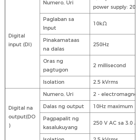
Numero, Uri
power supply: 20
Paglaban sa
10kΩ
Input
Digital
Pinakamataas
input (DI)
250Hz
na dalas
Oras ng
2 millisecond
pagtugon
Isolation
2.5 kVrms
Numero, Uri
2 - electromagneti
Dalas ng output
10Hz maximum
Digital na
output(DO
Pagpapalit ng
250 V AC sa 3.0 A
)
kasalukuyang
Isolation
2.5 kVrms