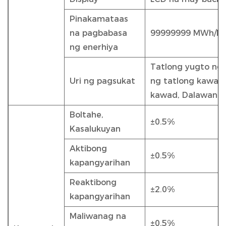
Pinakamataas
na pagbabasa
99999999 MWh/M
ng enerhiya
Tatlong yugto ng 
Uri ng pagsukat
ng tatlong kawad
kawad, Dalawang 
Boltahe,
±0.5%
Kasalukuyan
Aktibong
±0.5%
kapangyarihan
Reaktibong
±2.0%
kapangyarihan
Maliwanag na
±0.5%