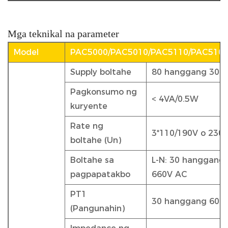
Mga teknikal na parameter
Model
PAC5000/PAC5010/PAC5110/PAC510
Supply boltahe
80 hanggang 300 
Pagkonsumo ng
< 4VA/0.5W
kuryente
Rate ng
3*110/190V o 230
boltahe (Un)
Boltahe sa
L-N: 30 hanggang 
pagpapatakbo
660V AC
PT1
30 hanggang 600
(Pangunahin)