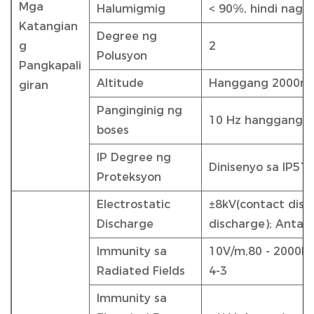
Mga
Halumigmig
< 90%, hindi nagp
Katangian
Degree ng
g
2
Polusyon
Pangkapali
Altitude
Hanggang 2000m
giran
Panginginig ng
10 Hz hanggang 1
boses
IP Degree ng
Dinisenyo sa IP51 
Proteksyon
Electrostatic
±8kV(contact disc
Discharge
discharge); Antas 
Immunity sa
10V/m,80 - 2000MH
Radiated Fields
4-3
Immunity sa