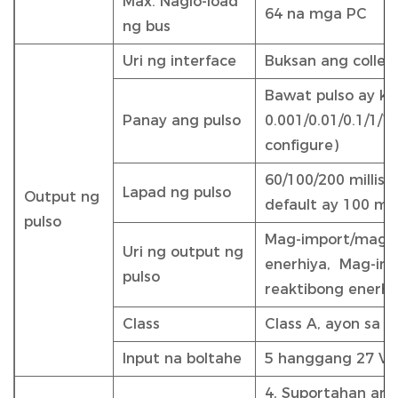
Max. Naglo-load
64 na mga PC
ng bus
Uri ng interface
Buksan ang collec
Bawat pulso ay k
Panay ang pulso
0.001/0.01/0.1/1/
configure)
60/100/200 millise
Lapad ng pulso
Output ng
default ay 100 mil
pulso
Mag-import/mag-e
Uri ng output ng
enerhiya, Mag-im
pulso
reaktibong enerhi
Class
Class A, ayon sa 
Input na boltahe
5 hanggang 27 V
4, Suportahan ang 