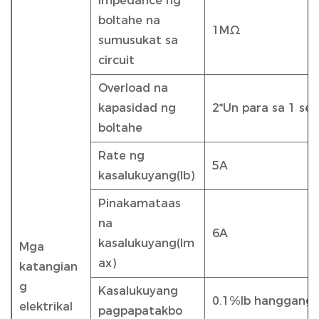
Impedance ng
boltahe na
1MΩ
sumusukat sa
circuit
Overload na
kapasidad ng
2*Un para sa 1 se
boltahe
Rate ng
5A
kasalukuyang(Ib)
Pinakamataas
na
6A
kasalukuyang(Im
Mga
ax)
katangian
g
Kasalukuyang
0.1%Ib hanggang 
elektrikal
pagpapatakbo