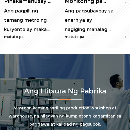
Monitoring pa...
Smart Hom...
Ang pagsubaybay sa
Sa mundo na may
enerhiya ay
kamalayan sa
nagiging mahalag...
enerhiya ngayon, a...
matuto pa
matuto pa
Ang Hitsura Ng Pabrika
Mayroon kaming sariling production workshop at
warehouse, na nilagyan ng kumpletong kagamitan sa
paggawa at kalidad ng pagsubok.