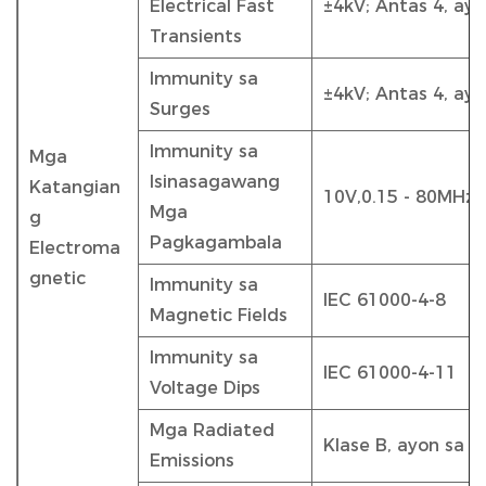
Electrical Fast
±4kV; Antas 4, ayo
Transients
Immunity sa
±4kV; Antas 4, ayo
Surges
Immunity sa
Mga
Isinasagawang
Katangian
10V,0.15 - 80MHz;
Mga
g
Pagkagambala
Electroma
gnetic
Immunity sa
IEC 61000-4-8
Magnetic Fields
Immunity sa
IEC 61000-4-11
Voltage Dips
Mga Radiated
Klase B, ayon sa 
Emissions