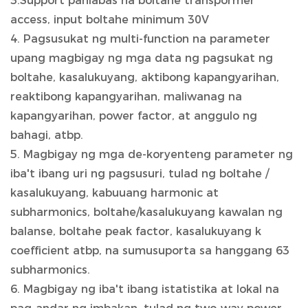
3.Support panlabas na boltahe transpormer
access, input boltahe minimum 30V
4. Pagsusukat ng multi-function na parameter
upang magbigay ng mga data ng pagsukat ng
boltahe, kasalukuyang, aktibong kapangyarihan,
reaktibong kapangyarihan, maliwanag na
kapangyarihan, power factor, at anggulo ng
bahagi, atbp.
5. Magbigay ng mga de-koryenteng parameter ng
iba't ibang uri ng pagsusuri, tulad ng boltahe /
kasalukuyang, kabuuang harmonic at
subharmonics, boltahe/kasalukuyang kawalan ng
balanse, boltahe peak factor, kasalukuyang k
coefficient atbp, na sumusuporta sa hanggang 63
subharmonics.
6. Magbigay ng iba't ibang istatistika at lokal na